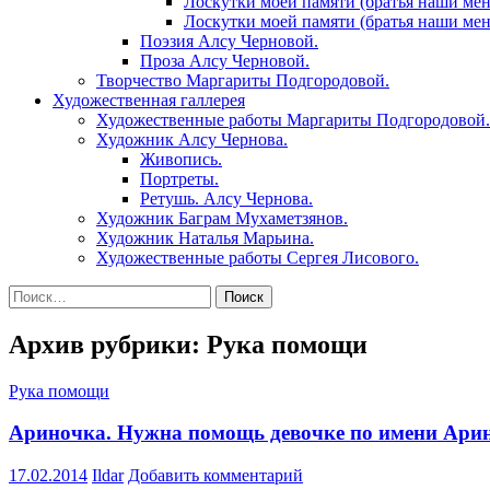
Лоскутки моей памяти (братья наши мен
Лоскутки моей памяти (братья наши ме
Поэзия Алсу Черновой.
Проза Алсу Черновой.
Творчество Маргариты Подгородовой.
Художественная галлерея
Художественные работы Маргариты Подгородовой.
Художник Алсу Чернова.
Живопись.
Портреты.
Ретушь. Алсу Чернова.
Художник Баграм Мухаметзянов.
Художник Наталья Марьина.
Художественные работы Сергея Лисового.
Найти:
Архив рубрики: Рука помощи
Рука помощи
Ариночка. Нужна помощь девочке по имени Ари
17.02.2014
Ildar
Добавить комментарий