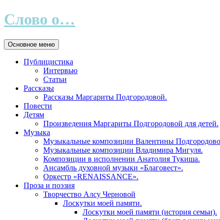
Слово о…
Поиск
Перейти
Основное меню
к
содержимому
Публицистика
Интервью
Статьи
Рассказы
Рассказы Маргариты Подгородовой.
Повести
Детям
Произведения Маргариты Подгородовой для детей.
Музыка
Музыкальные композиции Валентины Подгородово
Музыкальные композиции Владимира Мигуля.
Композиции в исполнении Анатолия Тукиша.
Ансамбль духовной музыки «Благовест».
Оркестр «RENAISSANCE».
Проза и поэзия
Творчество Алсу Черновой
Лоскутки моей памяти.
Лоскутки моей памяти (история семьи).