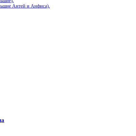
ьшие).
ньшие Антей и Анфиса).
на