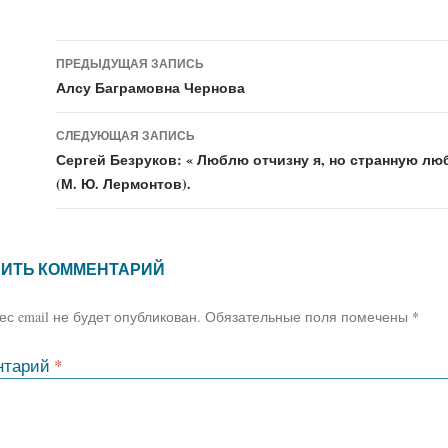
Навигация
ПРЕДЫДУЩАЯ ЗАПИСЬ
по
Алсу Баграмовна Чернова
записям
СЛЕДУЮЩАЯ ЗАПИСЬ
Сергей Безруков: « Люблю отчизну я, но странную л
(М. Ю. Лермонтов).
ИТЬ КОММЕНТАРИЙ
с email не будет опубликован.
Обязательные поля помечены
*
нтарий
*