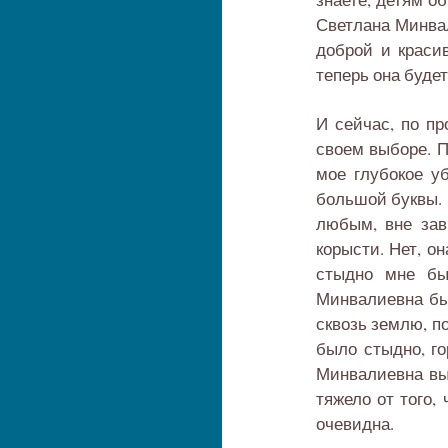
Светлана Минвал
доброй и красив
теперь она буде
И сейчас, по пр
своем выборе. П
мое глубокое у
большой буквы. 
любым, вне зав
корысти. Нет, о
стыдно мне бы
Минвалиевна был
сквозь землю, п
было стыдно, го
Минвалиевна выз
тяжело от того,
очевидна.