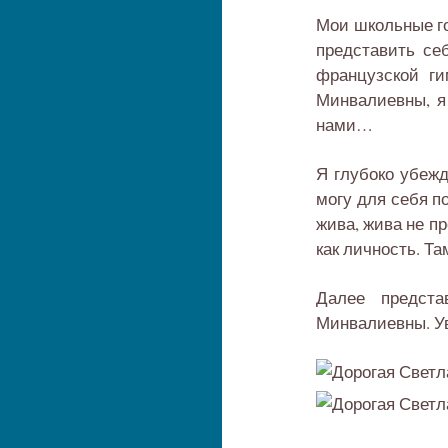
Мои школьные го
представить се
французской ги
Минвалиевны, я 
нами…
Я глубоко убежд
могу для себя п
жива, жива не пр
как личность. Та
Далее предста
Минвалиевны. Ув