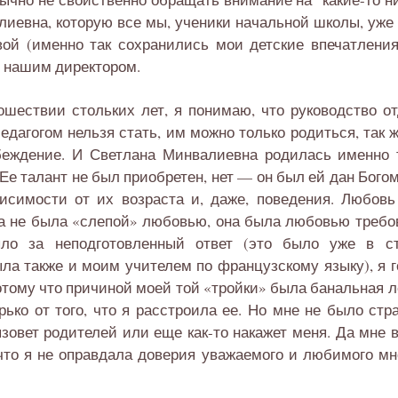
иевна, которую все мы, ученики начальной школы, уже з
ой (именно так сохранились мои детские впечатления)
т нашим директором.
ошествии стольких лет, я понимаю, что руководство о
едагогом нельзя стать, им можно только родиться, так 
беждение. И Светлана Минвалиевна родилась именно 
Ее талант не был приобретен, нет — он был ей дан Богом
исимости от их возраста и, даже, поведения. Любовь
на не была «слепой» любовью, она была любовью требо
ло за неподготовленный ответ (это было уже в ст
а также и моим учителем по французскому языку), я г
отому что причиной моей той «тройки» была банальная л
рько от того, что я расстроила ее. Но мне не было стр
овет родителей или еще как-то накажет меня. Да мне 
 что я не оправдала доверия уважаемого и любимого мн