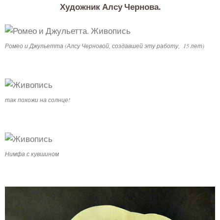
Художник Алсу Чернова.
Ромео и Джульетта (Алсу Черновой, создавшей эту работу, 15 лет)
так похожи на солнце!
Нимфа с кувшином