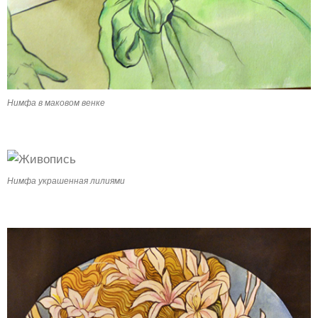
Нимфа в маковом венке
Нимфа украшенная лилиями