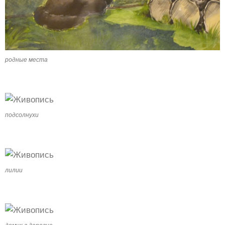
родные места
подсолнухи
лилии
домик в деревне