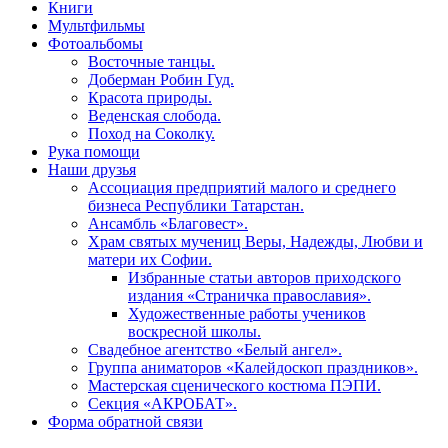
Книги
Мультфильмы
Фотоальбомы
Восточные танцы.
Доберман Робин Гуд.
Красота природы.
Веденская слобода.
Поход на Соколку.
Рука помощи
Наши друзья
Ассоциация предприятий малого и среднего
бизнеса Республики Татарстан.
Ансамбль «Благовест».
Храм святых мучениц Веры, Надежды, Любви и
матери их Софии.
Избранные статьи авторов приходского
издания «Страничка православия».
Художественные работы учеников
воскресной школы.
Свадебное агентство «Белый ангел».
Группа аниматоров «Калейдоскоп праздников».
Мастерская сценического костюма ПЭПИ.
Секция «АКРОБАТ».
Форма обратной связи