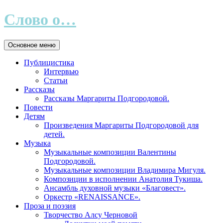
Слово о…
Поиск
Перейти
Основное меню
к
содержимому
Публицистика
Интервью
Статьи
Рассказы
Рассказы Маргариты Подгородовой.
Повести
Детям
Произведения Маргариты Подгородовой для
детей.
Музыка
Музыкальные композиции Валентины
Подгородовой.
Музыкальные композиции Владимира Мигуля.
Композиции в исполнении Анатолия Тукиша.
Ансамбль духовной музыки «Благовест».
Оркестр «RENAISSANCE».
Проза и поэзия
Творчество Алсу Черновой